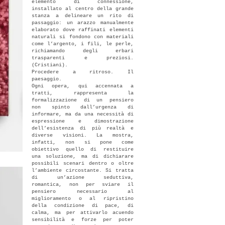
elemento di connessione,
installato al centro della grande
stanza a delineare un rito di
passaggio: un arazzo manualmente
elaborato dove raffinati elementi
naturali si fondono con materiali
come l’argento, i fili, le perle,
richiamando degli erbari
trasparenti e preziosi.
(Cristiani).
Procedere a ritroso. Il
paesaggio.
Ogni opera, qui accennata a
tratti, rappresenta la
formalizzazione di un pensiero
non spinto dall’urgenza di
informare, ma da una necessità di
espressione e dimostrazione
dell’esistenza di più realtà e
diverse visioni. La mostra,
infatti, non si pone come
obiettivo quello di restituire
una soluzione, ma di dichiarare
possibili scenari dentro o oltre
l’ambiente circostante. Si tratta
di un’azione seduttiva,
romantica, non per sviare il
pensiero necessario al
miglioramento o al ripristino
della condizione di pace, di
calma, ma per attivarlo acuendo
sensibilità e forze per poter