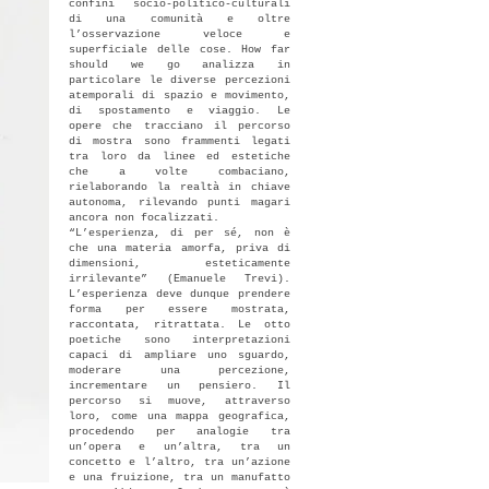
confini socio-politico-culturali
di una comunità e oltre
l’osservazione veloce e
superficiale delle cose. How far
should we go analizza in
particolare le diverse percezioni
atemporali di spazio e movimento,
di spostamento e viaggio. Le
opere che tracciano il percorso
di mostra sono frammenti legati
tra loro da linee ed estetiche
che a volte combaciano,
rielaborando la realtà in chiave
autonoma, rilevando punti magari
ancora non focalizzati.
“L’esperienza, di per sé, non è
che una materia amorfa, priva di
dimensioni, esteticamente
irrilevante” (Emanuele Trevi).
L’esperienza deve dunque prendere
forma per essere mostrata,
raccontata, ritrattata. Le otto
poetiche sono interpretazioni
capaci di ampliare uno sguardo,
moderare una percezione,
incrementare un pensiero. Il
percorso si muove, attraverso
loro, come una mappa geografica,
procedendo per analogie tra
un’opera e un’altra, tra un
concetto e l’altro, tra un’azione
e una fruizione, tra un manufatto