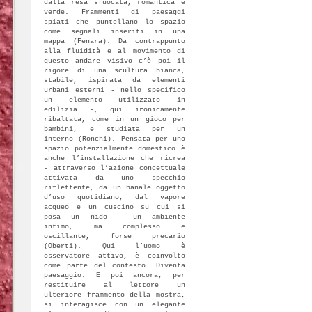
dalla resa sfuocata, romantica e
verde. Frammenti di paesaggi
spiati che puntellano lo spazio
come segnali inseriti in una
mappa (Fenara). Da contrappunto
alla fluidità e al movimento di
questo andare visivo c’è poi il
rigore di una scultura bianca,
stabile, ispirata da elementi
urbani esterni - nello specifico
un elemento utilizzato in
edilizia -, qui ironicamente
ribaltata, come in un gioco per
bambini, e studiata per un
interno (Ronchi). Pensata per uno
spazio potenzialmente domestico è
anche l’installazione che ricrea
- attraverso l’azione concettuale
attivata da uno specchio
riflettente, da un banale oggetto
d’uso quotidiano, dal vapore
acqueo e un cuscino su cui si
posa un nido - un ambiente
intimo, ma complesso e
oscillante, forse precario
(Oberti). Qui l’uomo è
osservatore attivo, è coinvolto
come parte del contesto. Diventa
paesaggio. E poi ancora, per
restituire al lettore un
ulteriore frammento della mostra,
si interagisce con un elegante