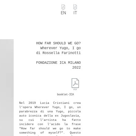
EN
IT
HOW FAR SHOULD WE GO?
Wherever Yugo, I go
di Rossella Farinott
i
FONDAZIONE ICA MILANO
2022
bo
oklet-ICA
Nel 2019 Lucia Cr
istiani crea
l’opera Wherever Yugo, I go, un
parabrezza di una Yugo, piccola
auto iconica della ex Jugoslavia,
su cui l’artista ha fatto
incidere con l’acido la frase
“How far should we go to make
something of myself?”. Questo