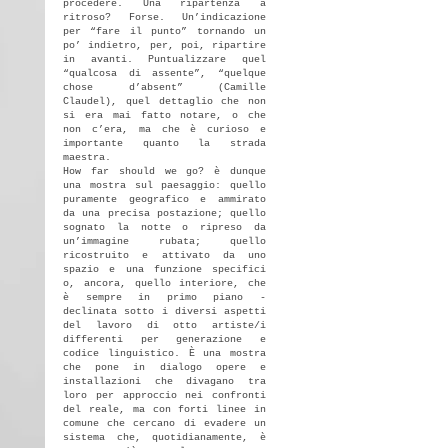
procedere. Una ripartenza a
ritroso? Forse. Un’indicazione
per “fare il punto” tornando un
po’ indietro, per, poi, ripartire
in avanti. Puntualizzare quel
“qualcosa di assente”, “quelque
chose d’absent” (Camille
Claudel), quel dettaglio che non
si era mai fatto notare, o che
non c’era, ma che è curioso e
importante quanto la strada
maestra.
How far should we go? è dunque
una mostra sul paesaggio: quello
puramente geografico e ammirato
da una precisa postazione; quello
sognato la notte o ripreso da
un’immagine rubata; quello
ricostruito e attivato da uno
spazio e una funzione specifici
o, ancora, quello interiore, che
è sempre in primo piano -
declinata sotto i diversi aspetti
del lavoro di otto artiste/i
differenti per generazione e
codice linguistico. È una mostra
che pone in dialogo opere e
installazioni che divagano tra
loro per approccio nei confronti
del reale, ma con forti linee in
comune che cercano di evadere un
sistema che, quotidianamente, è