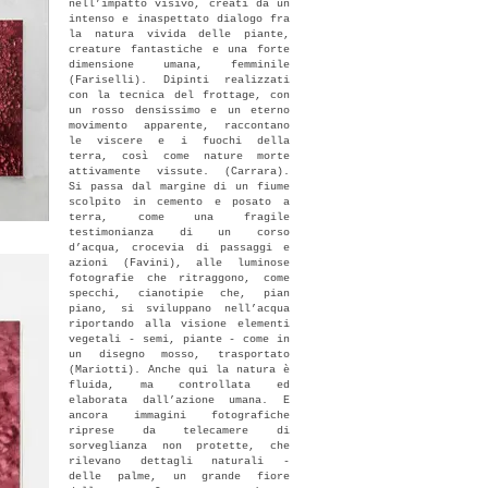
nell’impatto visivo, creati da un
intenso e inaspettato dialogo fra
la natura vivida delle piante,
creature fantastiche e una forte
dimensione umana, femminile
(Fariselli). Dipinti realizzati
con la tecnica del frottage, con
un rosso densissimo e un eterno
movimento apparente, raccontano
le viscere e i fuochi della
terra, così come nature morte
attivamente vissute. (Carrara).
Si passa dal margine di un fiume
scolpito in cemento e posato a
terra, come una fragile
testimonianza di un corso
d’acqua, crocevia di passaggi e
azioni (Favini), alle luminose
fotografie che ritraggono, come
specchi, cianotipie che, pian
piano, si sviluppano nell’acqua
riportando alla visione elementi
vegetali - semi, piante - come in
un disegno mosso, trasportato
(Mariotti). Anche qui la natura è
fluida, ma controllata ed
elaborata dall’azione umana. E
ancora immagini fotografiche
riprese da telecamere di
sorveglianza non protette, che
rilevano dettagli naturali -
delle palme, un grande fiore