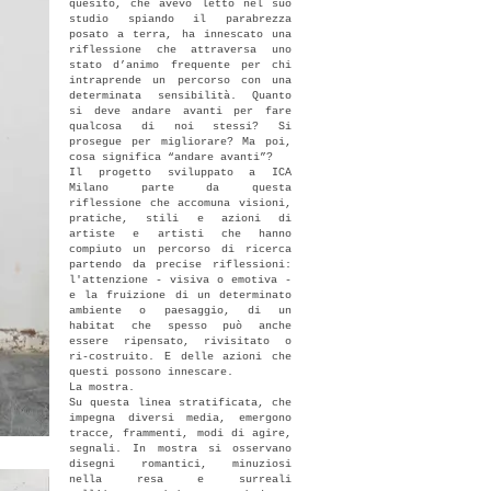
quesito, che avevo letto nel suo
studio spiando il parabrezza
posato a terra, ha innescato una
riflessione che attraversa uno
stato d’animo frequente per chi
intraprende un percorso con una
determinata sensibilità. Quanto
si deve andare avanti per fare
qualcosa di noi stessi? Si
prosegue per migliorare? Ma poi,
cosa significa “andare avanti”?
Il progetto sviluppato a ICA
Milano parte da questa
riflessione che accomuna visioni,
pratiche, stili e azioni di
artiste e artisti che hanno
compiuto un percorso di ricerca
partendo da precise riflessioni:
l'attenzione - visiva o emotiva -
e la fruizione di un determinato
ambiente o paesaggio, di un
habitat che spesso può anche
essere ripensato, rivisitato o
ri-costruito. E delle azioni che
questi possono innescare.
La mostra.
Su questa linea stratificata, che
impegna diversi media, emergono
tracce, frammenti, modi di agire,
segnali. In mostra si osservano
disegni romantici, minuziosi
nella resa e surreali