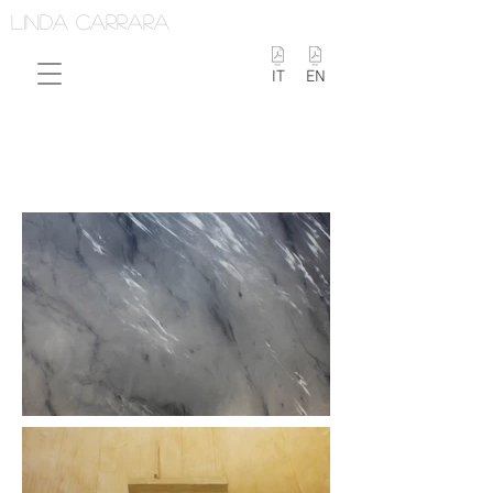
linda carrara
IT
EN