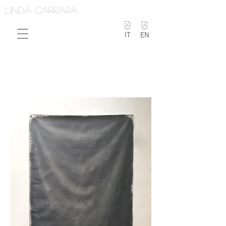
linda carrara
IT
EN